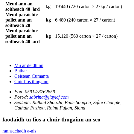
Meud ann an
kg
19'440 (720 carton × 27kg / carton)
soitheach 40 'àrd
Meud pacaichte
pallet ann an
kg
6,480 (240 carton × 27 / carton)
soitheach 20 '
Meud pacaichte
pallet ann an
kg
15,120 (560 carton × 27 / carton)
soitheach 40 'àrd
Mu ar deidhinn
Bathar
Ceistean Cumanta
Cuir fios thugainn
Fòn:
0591-28762859
Post-d:
sabrina@jiayicf.com
Seòladh:
Rathad Shouzhi, Baile Songxia, Sgìre Changle,
Cathair Fuzhou, Roinn Fujian, Sìona
faodaidh tu fios a chuir thugainn an seo
rannsachadh a-nis