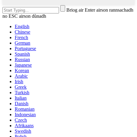
Briog air Enter airson rannsachadh
no ESC airson dùnadh
English
Chinese
French
German
Portuguese
Spanish
Russian
Japanese
Korean
Arabic
Irish
Greek
Turkish
Italian
Danish
Romanian
Indonesian
Czech
Afrikaans
Swedish
Polish