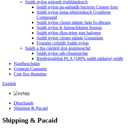
Snàth nylon gnìomh rèabhlaideach
Snàth nylon an-aghaidh bacteria Copper Ions
Snàth nylon ioma-ghnìomhach Graphene
Compound
Snàth nylon cùram slàinte fada fo-dhearg
Snàth nylon le faireachdainn fionnar
Snàth nylon dìon-teine ​​​​gun halogen
Snàth nylon cùram slàinte Genanium
Fearann ​​​​cofaidh Snàth nylon
Snàth a tha càirdeil don àrainneachd
Snàth nylon ath-chuartaichte
Biodegradebal PLA (100% snàth nàdarra) snàth
Naidheachdan
Ceistean Cumanta
Cuir fios thugainn
English
Dhachaigh
Shipping & Pacaid
Shipping & Pacaid