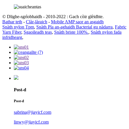
© Dlighe-sgrìobhaidh - 2010-2022 : Gach còir glèidhte.
Bathar teth
-
Clàr-làraich
-
Mobile AMP saor an asgaidh
Snàth nylon Tpm
,
Snàth Pla an-aghaidh Bacterial gu nàdarra
,
Fabric
Yarn Fiber
,
Sgaoileadh teas
,
Snàth briste 100%.
,
Snàth nylon fada
infridhearg
,
Post-d
Post-d
sabrina@jiayicf.com
linwy@jiayicf.com