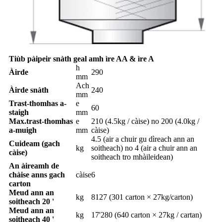
Tiùb pàipeir snàth geal amh ìre AA & ìre A
h
Àirde
290
mm
Ach
Àirde snàth
240
mm
Trast-thomhas a-
e
60
staigh
mm
Max.trast-thomhas
e
210 (4.5kg / càise) no 200 (4.0kg /
a-muigh
mm
càise)
4.5 (air a chuir gu dìreach ann an
Cuideam (gach
kg
soitheach) no 4 (air a chuir ann an
càise)
soitheach tro mhàileidean)
An àireamh de
chàise anns gach
càise
6
carton
Meud ann an
kg
8127 (301 carton × 27kg/carton)
soitheach 20 '
Meud ann an
kg
17'280 (640 carton × 27kg / cartan)
soitheach 40 '