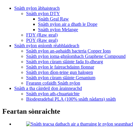
Snàth nylon àbhaisteach
Snàth nylon DTY
Snàth Geal Raw
Snàth nylon air a dhath le Dope
Snàth nylon Melange
FDY (Raw geal)
POY (Raw geal)
Snàth nylon gnìomh rèabhlaideach
Snàth nylon an-aghaidh bacteria Copper Ions
Snàth nylon ioma-ghnìomhach Graphene Compound
Snàth nylon cùram slàinte fada fo-dhearg
Snàth nylon le faireachdainn fionnar
Snàth nylon dìon-teine ​​​​gun halogen
Snàth nylon cùram slàinte Genanium
Fearann ​​​​cofaidh Snàth nylon
Snàth a tha càirdeil don àrainneachd
Snàth nylon ath-chuartaichte
Biodegradebal PLA (100% snàth nàdarra) snàth
Feartan sònraichte