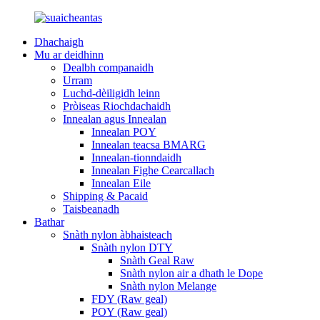
Dhachaigh
Mu ar deidhinn
Dealbh companaidh
Urram
Luchd-dèiligidh leinn
Pròiseas Riochdachaidh
Innealan agus Innealan
Innealan POY
Innealan teacsa BMARG
Innealan-tionndaidh
Innealan Fighe Cearcallach
Innealan Eile
Shipping & Pacaid
Taisbeanadh
Bathar
Snàth nylon àbhaisteach
Snàth nylon DTY
Snàth Geal Raw
Snàth nylon air a dhath le Dope
Snàth nylon Melange
FDY (Raw geal)
POY (Raw geal)