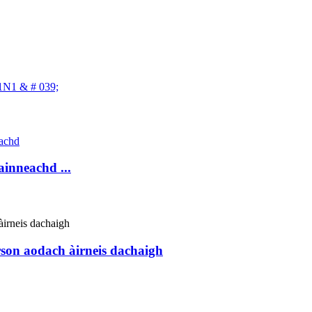
ainneachd ...
rson aodach àirneis dachaigh