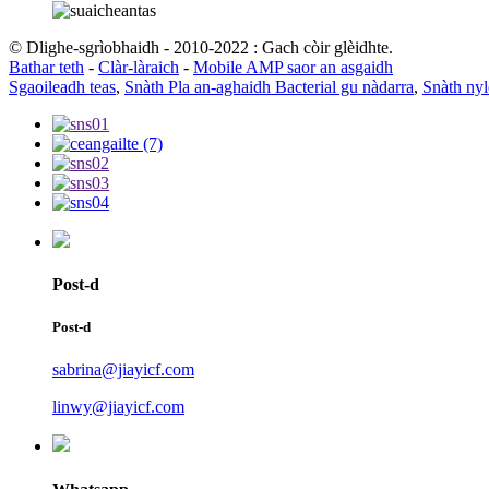
© Dlighe-sgrìobhaidh - 2010-2022 : Gach còir glèidhte.
Bathar teth
-
Clàr-làraich
-
Mobile AMP saor an asgaidh
Sgaoileadh teas
,
Snàth Pla an-aghaidh Bacterial gu nàdarra
,
Snàth ny
Post-d
Post-d
sabrina@jiayicf.com
linwy@jiayicf.com