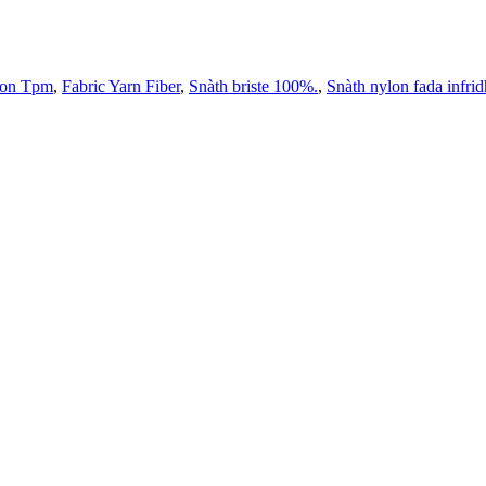
lon Tpm
,
Fabric Yarn Fiber
,
Snàth briste 100%.
,
Snàth nylon fada infri