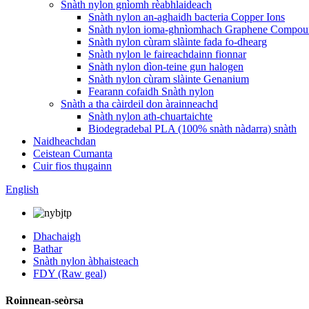
Snàth nylon gnìomh rèabhlaideach
Snàth nylon an-aghaidh bacteria Copper Ions
Snàth nylon ioma-ghnìomhach Graphene Compo
Snàth nylon cùram slàinte fada fo-dhearg
Snàth nylon le faireachdainn fionnar
Snàth nylon dìon-teine ​​​​gun halogen
Snàth nylon cùram slàinte Genanium
Fearann ​​​​cofaidh Snàth nylon
Snàth a tha càirdeil don àrainneachd
Snàth nylon ath-chuartaichte
Biodegradebal PLA (100% snàth nàdarra) snàth
Naidheachdan
Ceistean Cumanta
Cuir fios thugainn
English
Dhachaigh
Bathar
Snàth nylon àbhaisteach
FDY (Raw geal)
Roinnean-seòrsa