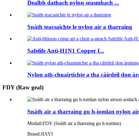
Dealbh dathach nylon seasmhach ...
Snàth teacsaichte le nylon air a tharraing
Safelife Anti-H1N1 Copper I...
Nylon ath-chuairtichte a tha càirdeil don àr
FDY (Raw geal)
Snàth air a tharraing gu h-iomlan nylon ai
Modail:
FDY (Snàth air a tharraing gu h-iomlan)
Brand:
JIAYI