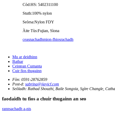
Còd:
HS: 5402311100
Stuth:
100% nylon
Seòrsa:
Nylon FDY
Àite Tùs:
Fujian, Sìona
ceasnachadh
mion-fhiosrachadh
Mu ar deidhinn
Bathar
Ceistean Cumanta
Cuir fios thugainn
Fòn:
0591-28762859
Post-d:
sabrina@jiayicf.com
Seòladh:
Rathad Shouzhi, Baile Songxia, Sgìre Changle, Catha
faodaidh tu fios a chuir thugainn an seo
rannsachadh a-nis