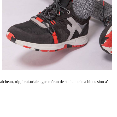
hean, ròp, brat-ùrlair agus mòran de stuthan eile a bhios sinn a’