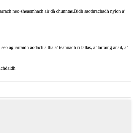
àdarrach neo-sheasmhach air dà chunntas.Bidh saothrachadh nylon a’
eo ag iarraidh aodach a tha a’ teannadh ri fallas, a’ tarraing anail, a’
achdaidh.