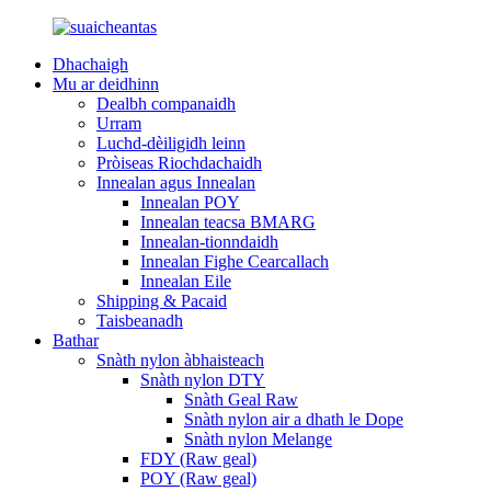
Dhachaigh
Mu ar deidhinn
Dealbh companaidh
Urram
Luchd-dèiligidh leinn
Pròiseas Riochdachaidh
Innealan agus Innealan
Innealan POY
Innealan teacsa BMARG
Innealan-tionndaidh
Innealan Fighe Cearcallach
Innealan Eile
Shipping & Pacaid
Taisbeanadh
Bathar
Snàth nylon àbhaisteach
Snàth nylon DTY
Snàth Geal Raw
Snàth nylon air a dhath le Dope
Snàth nylon Melange
FDY (Raw geal)
POY (Raw geal)