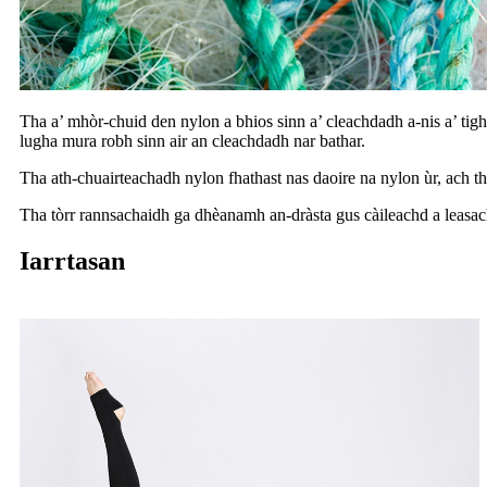
Tha a’ mhòr-chuid den nylon a bhios sinn a’ cleachdadh a-nis a’ tig
lugha mura robh sinn air an cleachdadh nar bathar.
Tha ath-chuairteachadh nylon fhathast nas daoire na nylon ùr, ach
Tha tòrr rannsachaidh ga dhèanamh an-dràsta gus càileachd a leasa
Iarrtasan