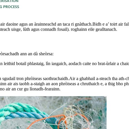
air daoine agus an àrainneachd an taca ri gnàthach.Bidh e a’ toirt air f
teach uisge, lùth agus connadh fosail). roghainn eile gealltanach.
seòrsachadh ann an dà sheòrsa:
n leithid botail phlastaig, lìn iasgaich, aodach caite no brat-ùrlair a 
h sgudail tron ​​​​phròiseas saothrachaidh.Air a ghabhail a-steach tha ath
n air ais taobh a-staigh an aon phròiseas a chruthaich e, a thig bho phr
 no air an cur gu lìonadh-fearainn.