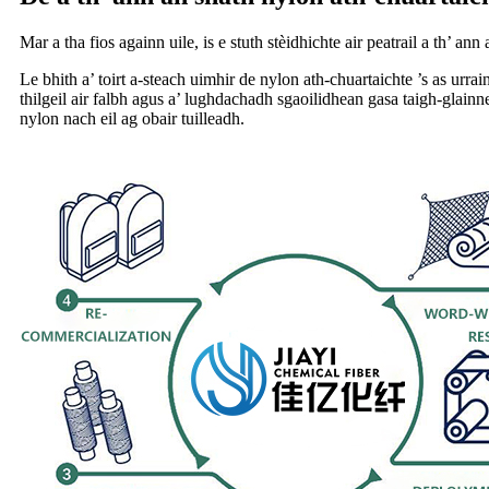
Mar a tha fios againn uile, is e stuth stèidhichte air peatrail a th’ 
Le bhith a’ toirt a-steach uimhir de nylon ath-chuartaichte ’s as urra
thilgeil air falbh agus a’ lughdachadh sgaoilidhean gasa taigh-glai
nylon nach eil ag obair tuilleadh.