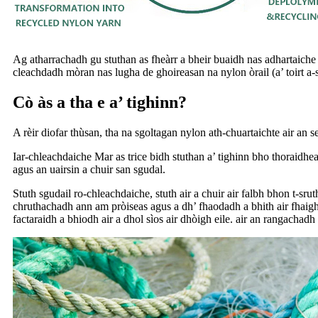
Ag atharrachadh gu stuthan as fheàrr a bheir buaidh nas adhartaiche 
cleachdadh mòran nas lugha de ghoireasan na nylon òrail (a’ toirt a-s
Cò às a tha e a’ tighinn?
A rèir diofar thùsan, tha na sgoltagan nylon ath-chuartaichte air an 
Iar-chleachdaiche Mar as trice bidh stuthan a’ tighinn bho thoraidhea
agus an uairsin a chuir san sgudal.
Stuth sgudail ro-chleachdaiche, stuth air a chuir air falbh bhon t-srut
chruthachadh ann am pròiseas agus a dh’ fhaodadh a bhith air fhaighin
factaraidh a bhiodh air a dhol sìos air dhòigh eile. air an rangachadh