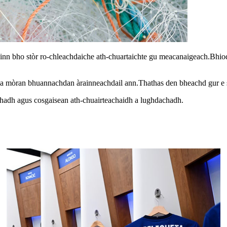
hinn bho stòr ro-chleachdaiche ath-chuartaichte gu meacanaigeach.Bhiodh
 tha mòran bhuannachdan àrainneachdail ann.Thathas den bheachd gur e
chadh agus cosgaisean ath-chuairteachaidh a lughdachadh.