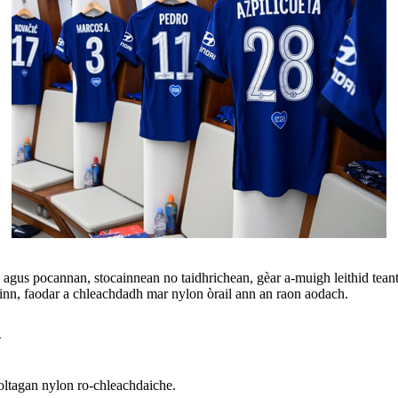
s pocannan, stocainnean no taidhrichean, gèar a-muigh leithid teantaic
ainn, faodar a chleachdadh mar nylon òrail ann an raon aodach.
d
sgoltagan nylon ro-chleachdaiche.