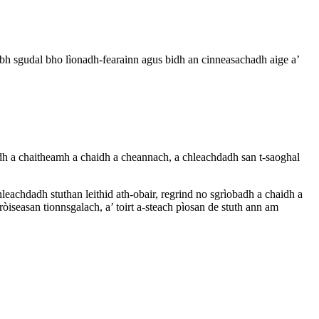
albh sgudal bho lìonadh-fearainn agus bidh an cinneasachadh aige a’
chaidh a chaitheamh a chaidh a cheannach, a chleachdadh san t-saoghal
-chleachdadh stuthan leithid ath-obair, regrind no sgrìobadh a chaidh a
òiseasan tionnsgalach, a’ toirt a-steach pìosan de stuth ann am