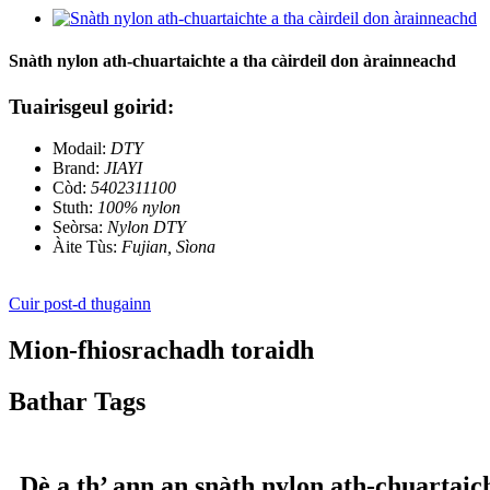
Snàth nylon ath-chuartaichte a tha càirdeil don àrainneachd
Tuairisgeul goirid:
Modail:
DTY
Brand:
JIAYI
Còd:
5402311100
Stuth:
100% nylon
Seòrsa:
Nylon DTY
Àite Tùs:
Fujian, Sìona
Cuir post-d thugainn
Mion-fhiosrachadh toraidh
Bathar Tags
Dè a th’ ann an snàth nylon ath-chuartaic