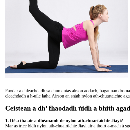
Faodar a chleachdadh sa chumantas airson aodach, bagannan droma agu
cleachdadh a h-uile latha.Airson an snàth nylon ath-chuartaichte ag
Ceistean a dh’ fhaodadh ùidh a bhith aga
1. Dè a tha air a dhèanamh de nylon ath-chuartaichte Jiayi?
Mar as trice bidh nylon ath-chuairtichte Jiayi air a thoirt a-mach à 