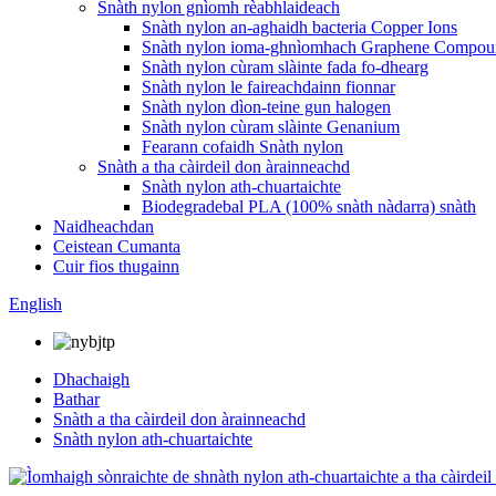
Snàth nylon gnìomh rèabhlaideach
Snàth nylon an-aghaidh bacteria Copper Ions
Snàth nylon ioma-ghnìomhach Graphene Compo
Snàth nylon cùram slàinte fada fo-dhearg
Snàth nylon le faireachdainn fionnar
Snàth nylon dìon-teine ​​​​gun halogen
Snàth nylon cùram slàinte Genanium
Fearann ​​​​cofaidh Snàth nylon
Snàth a tha càirdeil don àrainneachd
Snàth nylon ath-chuartaichte
Biodegradebal PLA (100% snàth nàdarra) snàth
Naidheachdan
Ceistean Cumanta
Cuir fios thugainn
English
Dhachaigh
Bathar
Snàth a tha càirdeil don àrainneachd
Snàth nylon ath-chuartaichte