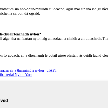
synthetics sin neo-bhith-mhillidh cuideachd, agus mar sin tha iad gu n
aiche na carbon dà-ogsaid.
th-chuairteachadh nylon?
il aige, tha na feartan nylon aig an aodach a chaidh a chruthachadh.Tha s
n fo-aodach, air a dhèanamh le botail uisge plastaig às deidh luchd-cle
eacsa air a tharraing le nylon - JIAYI
ibacterial Nylon Yarn