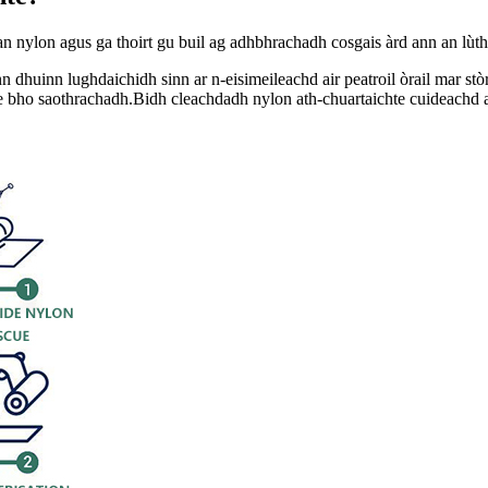
ann an nylon agus ga thoirt gu buil ag adhbhrachadh cosgais àrd ann an lù
inn dhuinn lughdaichidh sinn ar n-eisimeileachd air peatroil òrail mar stò
nne bho saothrachadh.Bidh cleachdadh nylon ath-chuartaichte cuideachd 