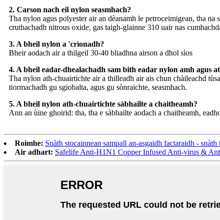
2. Carson nach eil nylon seasmhach?
Tha nylon agus polyester air an dèanamh le petroceimigean, tha na 
cruthachadh nitrous oxide, gas taigh-glainne 310 uair nas cumhachd
3. A bheil nylon a 'crìonadh?
Bheir aodach air a thilgeil 30-40 bliadhna airson a dhol sìos
4. A bheil eadar-dhealachadh sam bith eadar nylon amh agus a
Tha nylon ath-chuairtichte air a thilleadh air ais chun chàileachd tùsa
tiormachadh gu sgiobalta, agus gu sònraichte, seasmhach.
5. A bheil nylon ath-chuairtichte sàbhailte a chaitheamh?
Ann an ùine ghoirid: tha, tha e sàbhailte aodach a chaitheamh, eadho
Roimhe:
Snàth stocainnean sampall an-asgaidh factaraidh - snàth t
Air adhart:
Safelife Anti-H1N1 Copper Infused Anti-virus & Ant