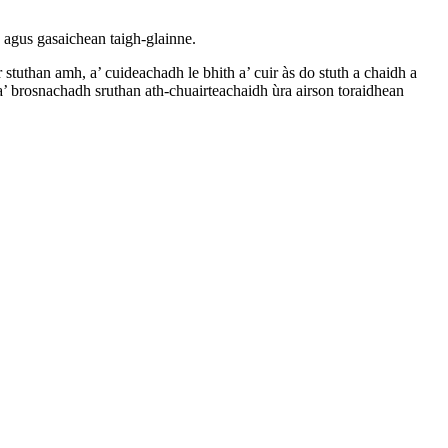
th agus gasaichean taigh-glainne.
r stuthan amh, a’ cuideachadh le bhith a’ cuir às do stuth a chaidh a
a’ brosnachadh sruthan ath-chuairteachaidh ùra airson toraidhean