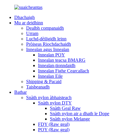
Dhachaigh
Mu ar deidhinn
Dealbh companaidh
Urram
Luchd-dèiligidh leinn
Pròiseas Riochdachaidh
Innealan agus Innealan
Innealan POY
Innealan teacsa BMARG
Innealan-tionndaidh
Innealan Fighe Cearcallach
Innealan Eile
Shipping & Pacaid
Taisbeanadh
Bathar
Snàth nylon àbhaisteach
Snàth nylon DTY
Snàth Geal Raw
Snàth nylon air a dhath le Dope
Snàth nylon Melange
FDY (Raw geal)
POY (Raw geal)