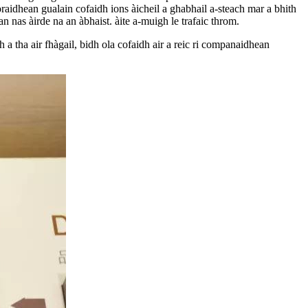
aidhean gualain cofaidh ions àicheil a ghabhail a-steach mar a bhith
n nas àirde na an àbhaist. àite a-muigh le trafaic throm.
a tha air fhàgail, bidh ola cofaidh air a reic ri companaidhean