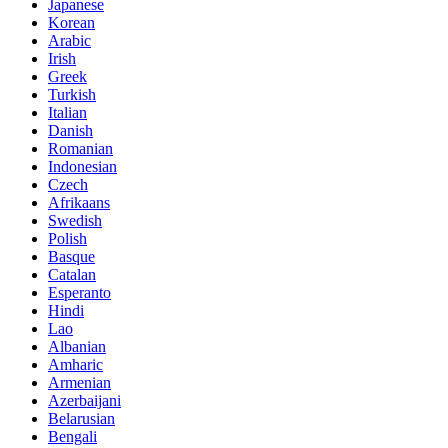
Japanese
Korean
Arabic
Irish
Greek
Turkish
Italian
Danish
Romanian
Indonesian
Czech
Afrikaans
Swedish
Polish
Basque
Catalan
Esperanto
Hindi
Lao
Albanian
Amharic
Armenian
Azerbaijani
Belarusian
Bengali