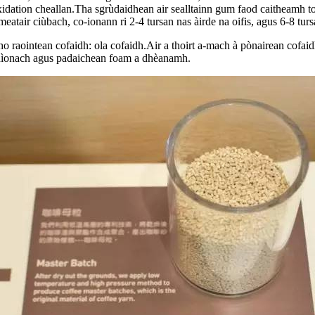
idation cheallan.Tha sgrùdaidhean air sealltainn gum faod caitheamh tor
tair ciùbach, co-ionann ri 2-4 tursan nas àirde na oifis, agus 6-8 tursa
 raointean cofaidh: ola cofaidh.Air a thoirt a-mach à pònairean cofaidh 
dhìonach agus padaichean foam a dhèanamh.