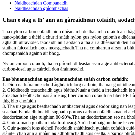
Naidheachdan Companaidh
Naidheachdan gnìomhachas
Chan e slag a th’ ann an gàrraidhean cofaidh, aodac
Tha nylon carbon cofaidh air a dhèanamh de thalamh cofaidh air fhàgail
nano-phùdar, a thèid a chur ri snàth nylon gus nylon gnìomh a dhèanam
aghaidh ultraviolet, faodaidh an t-aodach a tha air a dhèanamh den 
stuthan faiceallach agus measgachadh.Tha na comharran airson a bhith
chompanaidh againn air bhog.
Nylon carbon cofaidh, tha na prìomh dhleastanasan aige antibacterial ag
carbon-ìosal agus càirdeil don àrainneachd.
Eas-bhuannachdan agus buannachdan snàth carbon cofaidh:
1. Dìon na h-àrainneachd.Lùghdaich lorg carboin, tha na sgaoilidhea
2. Glèidheadh ​​​​teasachaidh agus blàths.Nuair a thèid a irradachadh 
àrdachadh teòthachd nas àirde aig fiber carbon cofaidh na fiber PET 
thig bho chofaidh
3. Tha uisge agus beathachadh antibacterial agus deodorizing nan leapa
seachad.Faodaidh buaidh sùghadh porous carbon cofaidh smachd a ch
deodorization aige ruighinn 80-90%.Tha an deodorization seo na bhola
4. Cuir a-mach ghathan fada fo-dhearg.A rèir bodhaig an duine le ceum 
5. Cuir a-mach ions àicheil Faodaidh snàithleach gualain cofaidh cui
slàinte, chan ann a-mhàin ag adhbhrachadh aois cealla, a ’sgrios phrò