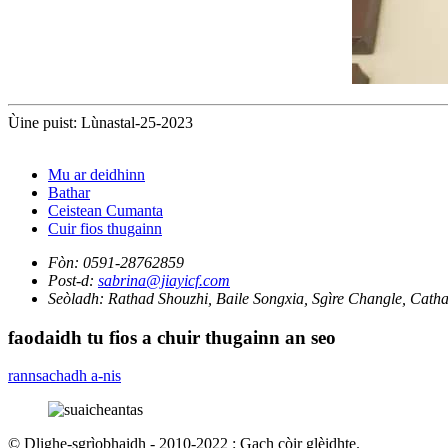
Ùine puist: Lùnastal-25-2023
Mu ar deidhinn
Bathar
Ceistean Cumanta
Cuir fios thugainn
Fòn:
0591-28762859
Post-d:
sabrina@jiayicf.com
Seòladh:
Rathad Shouzhi, Baile Songxia, Sgìre Changle, Catha
faodaidh tu fios a chuir thugainn an seo
rannsachadh a-nis
© Dlighe-sgrìobhaidh - 2010-2022 : Gach còir glèidhte.