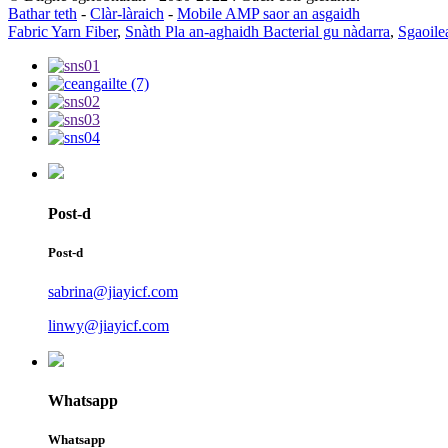
Bathar teth
-
Clàr-làraich
-
Mobile AMP saor an asgaidh
Fabric Yarn Fiber
,
Snàth Pla an-aghaidh Bacterial gu nàdarra
,
Sgaoile
Post-d
Post-d
sabrina@jiayicf.com
linwy@jiayicf.com
Whatsapp
Whatsapp