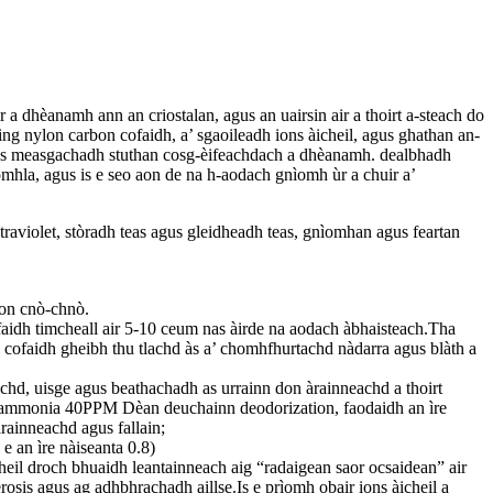
 a dhèanamh ann an criostalan, agus an uairsin air a thoirt a-steach do
ing nylon carbon cofaidh, a’ sgaoileadh ions àicheil, agus ghathan an-
 agus measgachadh stuthan cosg-èifeachdach a dhèanamh. dealbhadh
òmhla, agus is e seo aon de na h-aodach gnìomh ùr a chuir a’
violet, stòradh teas agus gleidheadh ​​​​teas, gnìomhan agus feartan
bon cnò-chnò.
cofaidh timcheall air 5-10 ceum nas àirde na aodach àbhaisteach.Tha
 cofaidh gheibh thu tlachd às a’ chomhfhurtachd nàdarra agus blàth a
hachd, uisge agus beathachadh as urrainn don àrainneachd a thoirt
s ammonia 40PPM Dèan deuchainn deodorization, faodaidh an ìre
rainneachd agus fallain;
e an ìre nàiseanta 0.8)
heil droch bhuaidh leantainneach aig “radaigean saor ocsaidean” air
osis agus ag adhbhrachadh aillse.Is e prìomh obair ions àicheil a