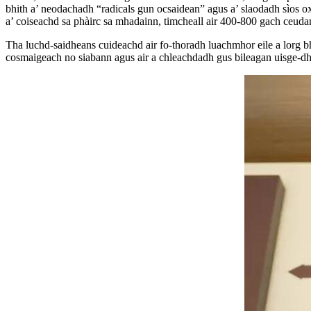
bhith a’ neodachadh “radicals gun ocsaidean” agus a’ slaodadh sìos ox
a’ coiseachd sa phàirc sa mhadainn, timcheall air 400-800 gach ceudamea
Tha luchd-saidheans cuideachd air fo-thoradh luachmhor eile a lorg bho
cosmaigeach no siabann agus air a chleachdadh gus bileagan uisge-