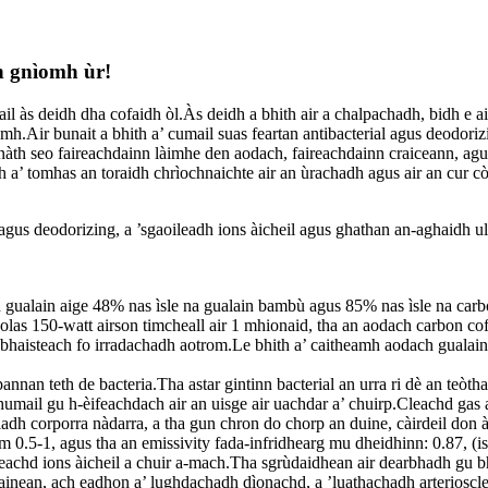
h gnìomh ùr!
 às deidh dha cofaidh òl.Às deidh a bhith air a chalpachadh, bidh e air
h.Air bunait a bhith a’ cumail suas feartan antibacterial agus deodoriz
t-snàth seo faireachdainn làimhe den aodach, faireachdainn craiceann,
 a’ tomhas an toraidh chrìochnaichte air an ùrachadh agus air an cur c
us deodorizing, a ’sgaoileadh ions àicheil agus ghathan an-aghaidh ultra
n gualain aige 48% nas ìsle na gualain bambù agus 85% nas ìsle na car
le solas 150-watt airson timcheall air 1 mhionaid, tha an aodach carbon 
àbhaisteach fo irradachadh aotrom.Le bhith a’ caitheamh aodach gualain
nnan teth de bacteria.Tha astar gintinn bacterial an urra ri dè an teòt
umail gu h-èifeachdach air an uisge air uachdar a’ chuirp.Cleachd ga
dh corporra nàdarra, a tha gun chron do chorp an duine, càirdeil don à
0.5-1, agus tha an emissivity fada-infridhearg mu dheidhinn: 0.87, (is 
deachd ions àicheil a chuir a-mach.Tha sgrùdaidhean air dearbhadh gu b
tainean, ach eadhon a’ lughdachadh dìonachd, a ’luathachadh arterioscler