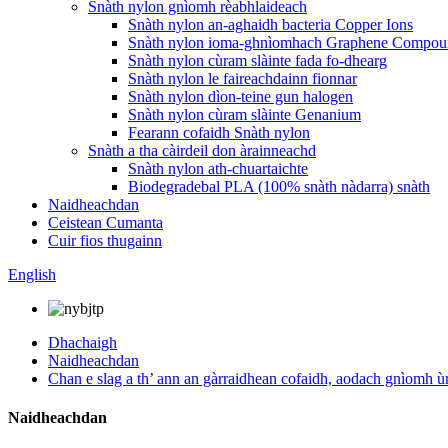
Snàth nylon gnìomh rèabhlaideach
Snàth nylon an-aghaidh bacteria Copper Ions
Snàth nylon ioma-ghnìomhach Graphene Compo
Snàth nylon cùram slàinte fada fo-dhearg
Snàth nylon le faireachdainn fionnar
Snàth nylon dìon-teine ​​​​gun halogen
Snàth nylon cùram slàinte Genanium
Fearann ​​​​cofaidh Snàth nylon
Snàth a tha càirdeil don àrainneachd
Snàth nylon ath-chuartaichte
Biodegradebal PLA (100% snàth nàdarra) snàth
Naidheachdan
Ceistean Cumanta
Cuir fios thugainn
English
Dhachaigh
Naidheachdan
Chan e slag a th’ ann an gàrraidhean cofaidh, aodach gnìomh ù
Naidheachdan